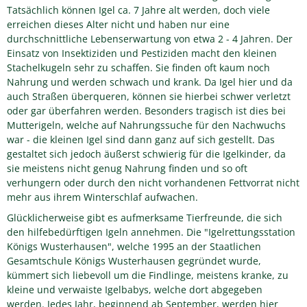
Tatsächlich können Igel ca. 7 Jahre alt werden, doch viele
erreichen dieses Alter nicht und haben nur eine
durchschnittliche Lebenserwartung von etwa 2 - 4 Jahren. Der
Einsatz von Insektiziden und Pestiziden macht den kleinen
Stachelkugeln sehr zu schaffen. Sie finden oft kaum noch
Nahrung und werden schwach und krank. Da Igel hier und da
auch Straßen überqueren, können sie hierbei schwer verletzt
oder gar überfahren werden. Besonders tragisch ist dies bei
Mutterigeln, welche auf Nahrungssuche für den Nachwuchs
war - die kleinen Igel sind dann ganz auf sich gestellt. Das
gestaltet sich jedoch äußerst schwierig für die Igelkinder, da
sie meistens nicht genug Nahrung finden und so oft
verhungern oder durch den nicht vorhandenen Fettvorrat nicht
mehr aus ihrem Winterschlaf aufwachen.
Glücklicherweise gibt es aufmerksame Tierfreunde, die sich
den hilfebedürftigen Igeln annehmen. Die "Igelrettungsstation
Königs Wusterhausen", welche 1995 an der Staatlichen
Gesamtschule Königs Wusterhausen gegründet wurde,
kümmert sich liebevoll um die Findlinge, meistens kranke, zu
kleine und verwaiste Igelbabys, welche dort abgegeben
werden. Jedes Jahr, beginnend ab September, werden hier