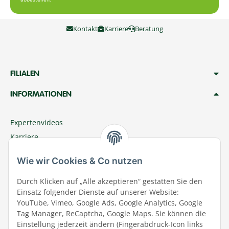
Kontakt
Karriere
Beratung
FILIALEN
INFORMATIONEN
Expertenvideos
Karriere
Megazoo Nord App
Wie wir Cookies & Co nutzen
Zu Megazoo Shop wechseln
Sommeraktion
Durch Klicken auf „Alle akzeptieren“ gestatten Sie den
Einsatz folgender Dienste auf unserer Website:
Terminal
YouTube, Vimeo, Google Ads, Google Analytics, Google
Tierwohl
Tag Manager, ReCaptcha, Google Maps. Sie können die
Datenschutz
Einstellung jederzeit ändern (Fingerabdruck-Icon links