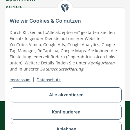
Karriere
Megazoo Nord App
Wie wir Cookies & Co nutzen
Zu Megazoo Shop wechseln
Sommeraktion
Durch Klicken auf „Alle akzeptieren“ gestatten Sie den
Einsatz folgender Dienste auf unserer Website:
Terminal
YouTube, Vimeo, Google Ads, Google Analytics, Google
Tierwohl
Tag Manager, ReCaptcha, Google Maps. Sie können die
Datenschutz
Einstellung jederzeit ändern (Fingerabdruck-Icon links
unten). Weitere Details finden Sie unter
Konfigurieren
Wir über uns
und in unserer
Datenschutzerklärung
.
Aktuelles
Impressum
|
Datenschutz
Impressum
Widerrufsrecht
Alle akzeptieren
AGB
Datenschutz
Impressum
Kontakt
Konfigurieren
Barrierefreiheitserklärung
© MEGAZOO Alpha GmbH
Ablehnen