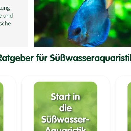
tung
se und
ische
Ratgeber für Süßwasseraquaristi