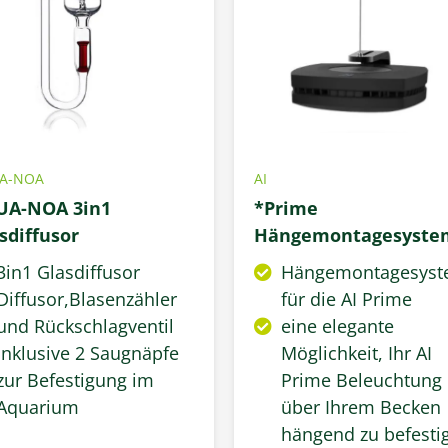
A-NOA
AI
UA-NOA 3in1
*Prime
sdiffusor
Hängemontagesyste
(schwarz)
3in1 Glasdiffusor
Hängemontagesys
Diffusor,Blasenzähler
für die AI Prime
und Rückschlagventil
eine elegante
Inklusive 2 Saugnäpfe
Möglichkeit, Ihr AI
zur Befestigung im
Prime Beleuchtung
Aquarium
über Ihrem Becken
hängend zu befesti