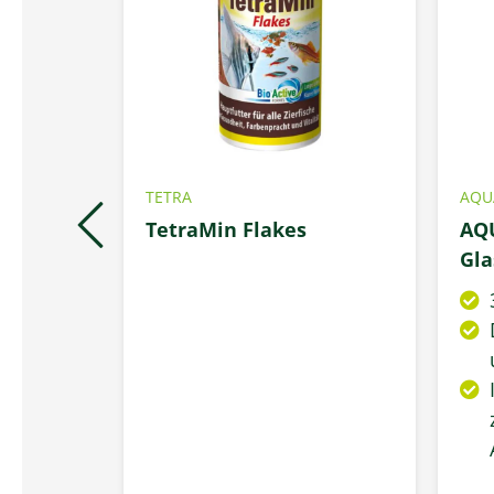
TETRA
AQU
lor+
TetraMin Flakes
AQ
ngen
Gla
m