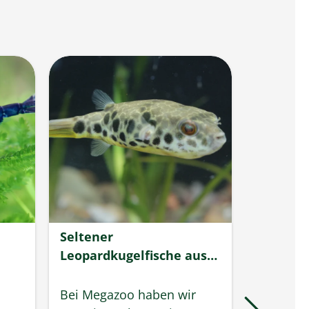
Seltener
Axolotl 
Leopardkugelfische aus
liebens
deutscher Nachzucht
„Wasser
Bei Megazoo haben wir
Axolotl s