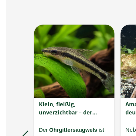
Klein, fleißig,
Ama
unverzichtbar – der
deut
Ohrgittersaugwels
Meg
lialen
Neb
Der
Ohrgittersaugwels
ist