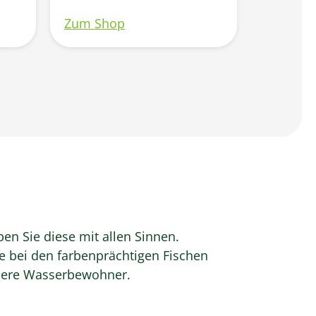
Größ
Zum Shop
Zum Sh
vers
arz
en Sie diese mit allen Sinnen.
ie bei den farbenprächtigen Fischen
ndere Wasserbewohner.