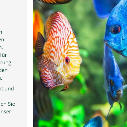
n
en.
n,
für
hrung,
nden
.
nt und
en Sie
Unser