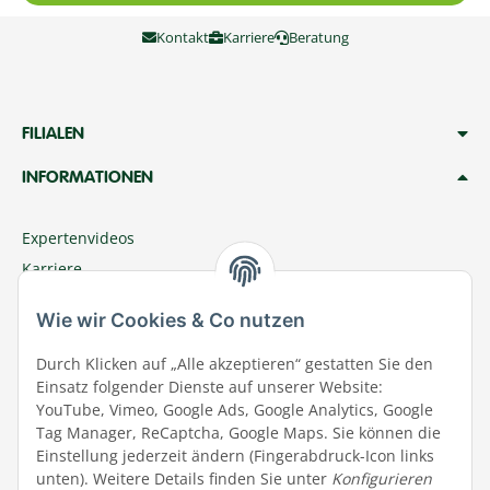
Kontakt
Karriere
Beratung
FILIALEN
INFORMATIONEN
Expertenvideos
Karriere
Megazoo Nord App
Wie wir Cookies & Co nutzen
Zu Megazoo Shop wechseln
Sommeraktion
Durch Klicken auf „Alle akzeptieren“ gestatten Sie den
Einsatz folgender Dienste auf unserer Website:
Terminal
YouTube, Vimeo, Google Ads, Google Analytics, Google
Tierwohl
Tag Manager, ReCaptcha, Google Maps. Sie können die
Datenschutz
Einstellung jederzeit ändern (Fingerabdruck-Icon links
unten). Weitere Details finden Sie unter
Konfigurieren
Wir über uns