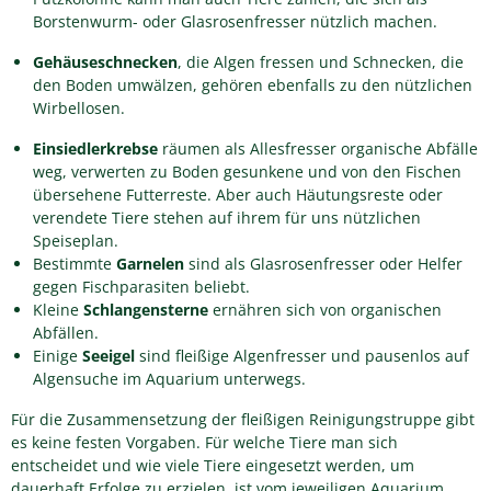
Borstenwurm- oder Glasrosenfresser nützlich machen.
Gehäuseschnecken
, die Algen fressen und Schnecken, die
den Boden umwälzen, gehören ebenfalls zu den nützlichen
Wirbellosen.
Einsiedlerkrebse
räumen als Allesfresser organische Abfälle
weg, verwerten zu Boden gesunkene und von den Fischen
übersehene Futterreste. Aber auch Häutungsreste oder
verendete Tiere stehen auf ihrem für uns nützlichen
Speiseplan.
Bestimmte
Garnelen
sind als Glasrosenfresser oder Helfer
gegen Fischparasiten beliebt.
Kleine
Schlangensterne
ernähren sich von organischen
Abfällen.
Einige
Seeigel
sind fleißige Algenfresser und pausenlos auf
Algensuche im Aquarium unterwegs.
Für die Zusammensetzung der fleißigen Reinigungstruppe gibt
es keine festen Vorgaben. Für welche Tiere man sich
entscheidet und wie viele Tiere eingesetzt werden, um
dauerhaft Erfolge zu erzielen, ist vom jeweiligen Aquarium