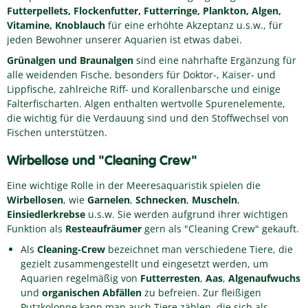
Futterpellets, Flockenfutter, Futterringe, Plankton, Algen,
Vitamine, Knoblauch
für eine erhöhte Akzeptanz u.s.w., für
jeden Bewohner unserer Aquarien ist etwas dabei.
Grünalgen
und Braunalgen
sind eine nahrhafte Ergänzung für
alle weidenden Fische, besonders für Doktor-, Kaiser- und
Lippfische, zahlreiche Riff- und Korallenbarsche und einige
Falterfischarten. Algen enthalten wertvolle Spurenelemente,
die wichtig für die Verdauung sind und den Stoffwechsel von
Fischen unterstützen.
Wirbellose und "Cleaning Crew"
Eine wichtige Rolle in der Meeresaquaristik spielen die
Wirbellosen
, wie
Garnelen
,
Schnecken
,
Muscheln
,
Einsiedlerkrebse
u.s.w. Sie werden aufgrund ihrer wichtigen
Funktion als
Resteaufräumer
gern als "Cleaning Crew" gekauft.
Als
Cleaning-Crew
bezeichnet man verschiedene Tiere, die
gezielt zusammengestellt und eingesetzt werden, um
Aquarien regelmäßig von
Futterresten
,
Aas
,
Algenaufwuchs
und
organischen Abfällen
zu befreien. Zur fleißigen
Putzkolonne kann man auch Tiere zählen, die sich als