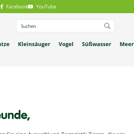
m
Facebook
YouTube
atze
Kleinsäuger
Vogel
Süßwasser
Meer
reunde,