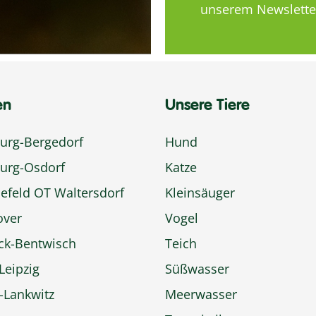
unserem Newsletter
en
Unsere Tiere
rg-Bergedorf
Hund
urg-Osdorf
Katze
efeld OT Waltersdorf
Kleinsäuger
over
Vogel
ck-Bentwisch
Teich
Leipzig
Süßwasser
n-Lankwitz
Meerwasser