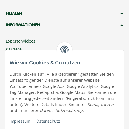
FILIALEN
INFORMATIONEN
Expertenvideos
Karriere
Megazoo Nord App
Wie wir Cookies & Co nutzen
Zu Megazoo Shop wechseln
Sommeraktion
Durch Klicken auf „Alle akzeptieren“ gestatten Sie den
Einsatz folgender Dienste auf unserer Website:
Terminal
YouTube, Vimeo, Google Ads, Google Analytics, Google
Tierwohl
Tag Manager, ReCaptcha, Google Maps. Sie können die
Datenschutz
Einstellung jederzeit ändern (Fingerabdruck-Icon links
unten). Weitere Details finden Sie unter
Konfigurieren
Wir über uns
und in unserer
Datenschutzerklärung
.
Aktuelles
Impressum
|
Datenschutz
Impressum