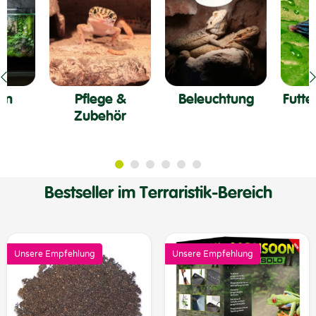
en
Pflege &
Beleuchtung
Futte
Zubehör
Bestseller im Terraristik-Bereich
Unsere Empfehlung
Unsere Empfehlung