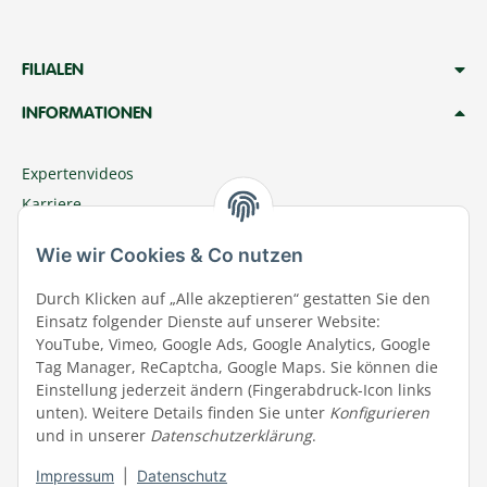
FILIALEN
INFORMATIONEN
Expertenvideos
Karriere
Megazoo Nord App
Wie wir Cookies & Co nutzen
Zu Megazoo Shop wechseln
Sommeraktion
Durch Klicken auf „Alle akzeptieren“ gestatten Sie den
Einsatz folgender Dienste auf unserer Website:
Terminal
YouTube, Vimeo, Google Ads, Google Analytics, Google
Tierwohl
Tag Manager, ReCaptcha, Google Maps. Sie können die
Datenschutz
Einstellung jederzeit ändern (Fingerabdruck-Icon links
unten). Weitere Details finden Sie unter
Konfigurieren
Wir über uns
und in unserer
Datenschutzerklärung
.
Aktuelles
Impressum
|
Datenschutz
Impressum