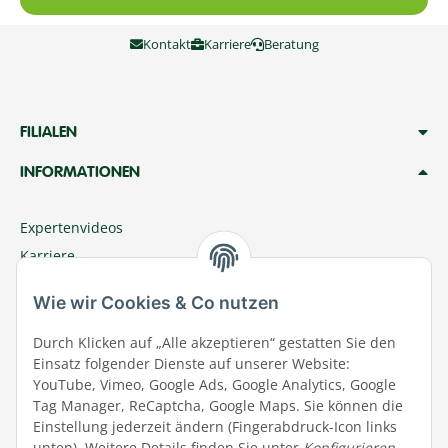
Kontakt
Karriere
Beratung
FILIALEN
INFORMATIONEN
Expertenvideos
Karriere
Megazoo Nord App
Wie wir Cookies & Co nutzen
Zu Megazoo Shop wechseln
Sommeraktion
Durch Klicken auf „Alle akzeptieren“ gestatten Sie den
Einsatz folgender Dienste auf unserer Website:
Terminal
YouTube, Vimeo, Google Ads, Google Analytics, Google
Tierwohl
Tag Manager, ReCaptcha, Google Maps. Sie können die
Datenschutz
Einstellung jederzeit ändern (Fingerabdruck-Icon links
unten). Weitere Details finden Sie unter
Konfigurieren