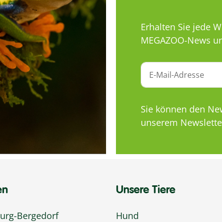
Erhalten Sie jede 
MEGAZOO-News un
Sie können den News
unserem Newsletter
en
Unsere Tiere
rg-Bergedorf
Hund