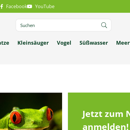
m
Facebook
YouTube
atze
Kleinsäuger
Vogel
Süßwasser
Meer
Jetzt zum 
anmelden!