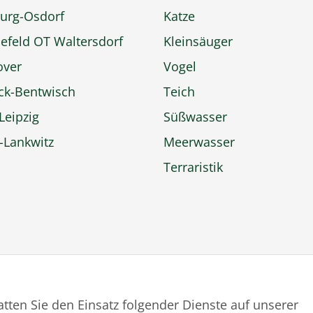
urg-Osdorf
Katze
efeld OT Waltersdorf
Kleinsäuger
over
Vogel
ck-Bentwisch
Teich
Leipzig
Süßwasser
n-Lankwitz
Meerwasser
Terraristik
tatten Sie den Einsatz folgender Dienste auf unserer