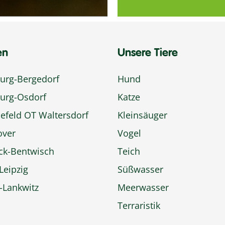
en
Unsere Tiere
rg-Bergedorf
Hund
urg-Osdorf
Katze
efeld OT Waltersdorf
Kleinsäuger
over
Vogel
ck-Bentwisch
Teich
Leipzig
Süßwasser
n-Lankwitz
Meerwasser
Terraristik