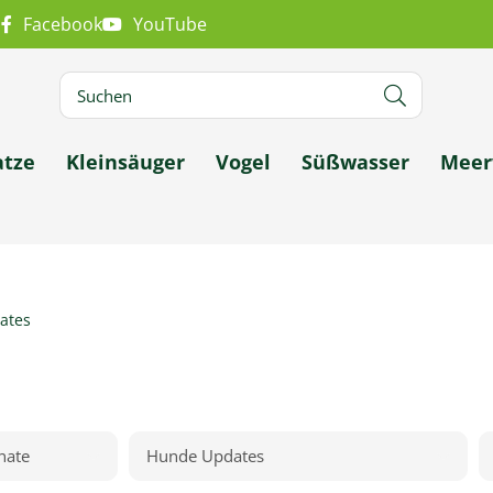
m
Facebook
YouTube
atze
Kleinsäuger
Vogel
Süßwasser
Meer
ates