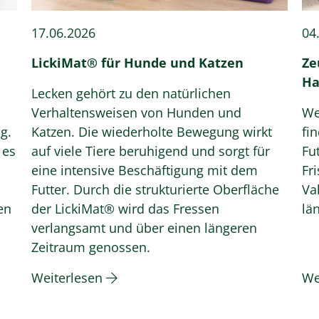
17.06.2026
04
LickiMat® für Hunde und Katzen
Ze
Ha
Lecken gehört zu den natürlichen
h
Verhaltensweisen von Hunden und
We
g.
Katzen. Die wiederholte Bewegung wirkt
fi
 es
auf viele Tiere beruhigend und sorgt für
Fu
eine intensive Beschäftigung mit dem
Fr
Futter. Durch die strukturierte Oberfläche
Va
en
der LickiMat® wird das Fressen
lä
verlangsamt und über einen längeren
Zeitraum genossen.
Weiterlesen
We