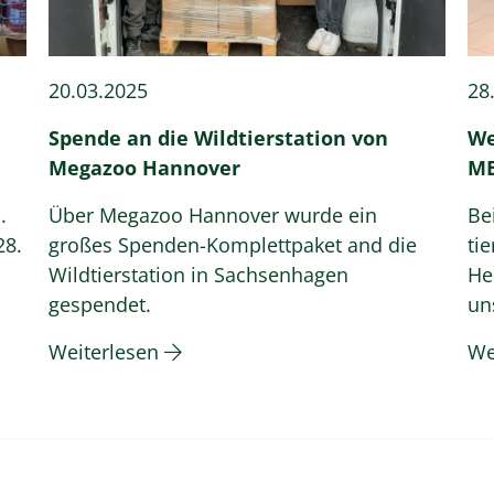
20.03.2025
28
Spende an die Wildtierstation von
We
Megazoo Hannover
M
.
Über Megazoo Hannover wurde ein
Be
28.
großes Spenden-Komplettpaket and die
ti
Wildtierstation in Sachsenhagen
He
gespendet.
un
Weiterlesen
We