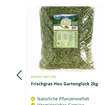
BUNNY NATURE
 500g
Frischgras Heu Gartenglück 2kg
tücken
Natürliche Pflanzenvielfalt
Vitaminreiches Gemüse