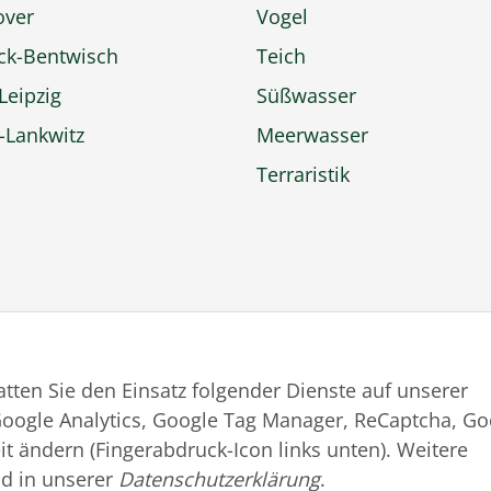
over
Vogel
ck-Bentwisch
Teich
Leipzig
Süßwasser
n-Lankwitz
Meerwasser
Terraristik
tatten Sie den Einsatz folgender Dienste auf unserer
oogle Analytics, Google Tag Manager, ReCaptcha, Go
nschutz
Impressum
Kontakt
Barrierefr
it ändern (Fingerabdruck-Icon links unten). Weitere
d in unserer
Datenschutzerklärung
.