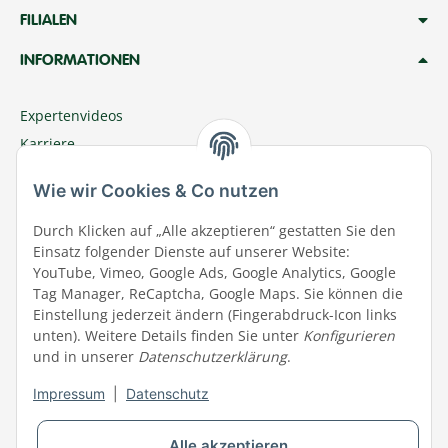
FILIALEN
INFORMATIONEN
Expertenvideos
Karriere
Megazoo Nord App
Wie wir Cookies & Co nutzen
Zu Megazoo Shop wechseln
Sommeraktion
Durch Klicken auf „Alle akzeptieren“ gestatten Sie den
Einsatz folgender Dienste auf unserer Website:
Terminal
YouTube, Vimeo, Google Ads, Google Analytics, Google
Tierwohl
Tag Manager, ReCaptcha, Google Maps. Sie können die
Datenschutz
Einstellung jederzeit ändern (Fingerabdruck-Icon links
unten). Weitere Details finden Sie unter
Konfigurieren
Wir über uns
und in unserer
Datenschutzerklärung
.
Aktuelles
Impressum
|
Datenschutz
Impressum
Widerrufsrecht
Alle akzeptieren