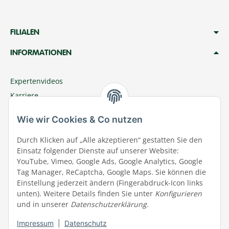
FILIALEN
INFORMATIONEN
Expertenvideos
Karriere
Megazoo Nord App
Wie wir Cookies & Co nutzen
Zu Megazoo Shop wechseln
Sommeraktion
Durch Klicken auf „Alle akzeptieren“ gestatten Sie den
Einsatz folgender Dienste auf unserer Website:
Terminal
YouTube, Vimeo, Google Ads, Google Analytics, Google
Tierwohl
Tag Manager, ReCaptcha, Google Maps. Sie können die
Datenschutz
Einstellung jederzeit ändern (Fingerabdruck-Icon links
unten). Weitere Details finden Sie unter
Konfigurieren
Wir über uns
und in unserer
Datenschutzerklärung
.
Aktuelles
Impressum
|
Datenschutz
Impressum