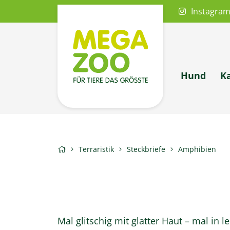
Instagra
Hund
K
Terraristik
Steckbriefe
Amphibien
Mal glitschig mit glatter Haut – mal i