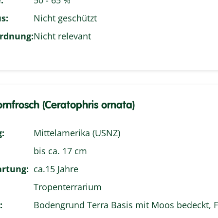
:
50 - 65 %
s:
Nicht geschützt
rdnung:
Nicht relevant
nfrosch (Ceratophris ornata)
:
Mittelamerika (USNZ)
bis ca. 17 cm
rtung:
ca.15 Jahre
Tropenterrarium
:
Bodengrund Terra Basis mit Moos bedeckt, 