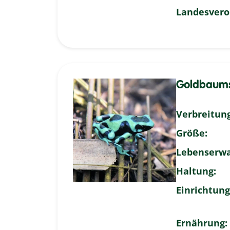
Landesvero
Goldbaumst
Verbreitung
Größe:
Lebenserwa
Haltung:
Einrichtung
Ernährung: