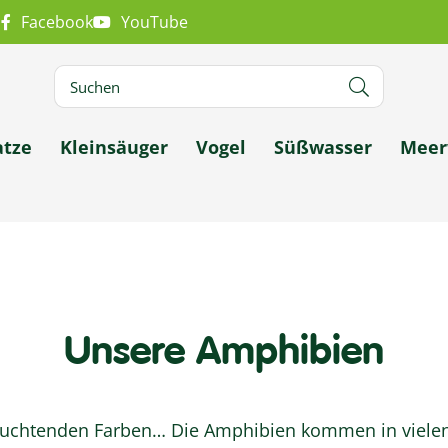
m
Facebook
YouTube
atze
Kleinsäuger
Vogel
Süßwasser
Meer
Unsere Amphibien
n leuchtenden Farben… Die Amphibien kommen in vielen