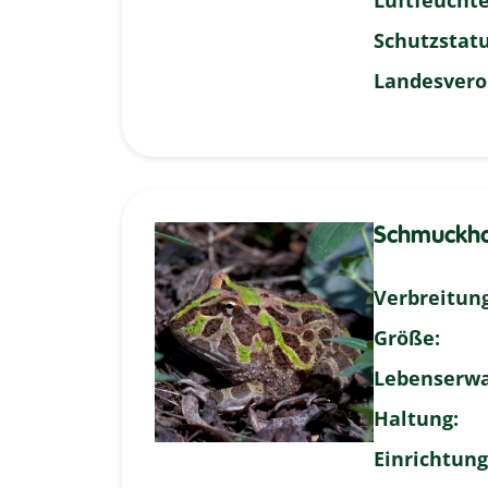
Luftfeuchte
Schutzstatu
Landesvero
Schmuckhor
Verbreitung
Größe:
Lebenserwa
Haltung:
Einrichtung