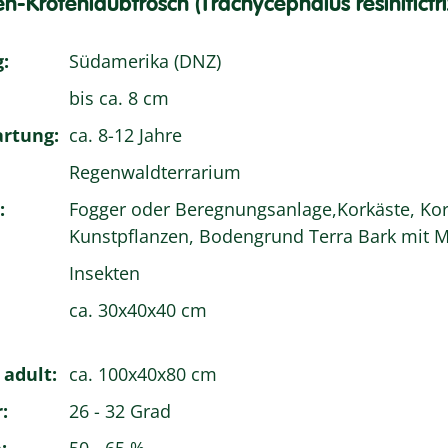
-Krötenlaubfrosch (Trachycephalus resinifictri
:
Südamerika (DNZ)
bis ca. 8 cm
rtung:
ca. 8-12 Jahre
Regenwaldterrarium
:
Fogger oder Beregnungsanlage,Korkäste, Ko
Kunstpflanzen, Bodengrund Terra Bark mit 
Insekten
ca. 30x40x40 cm
 adult:
ca. 100x40x80 cm
:
26 - 32 Grad