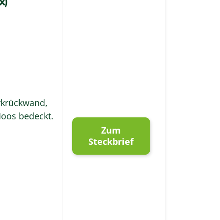
x)
rkrückwand,
Moos bedeckt.
Zum
Steckbrief