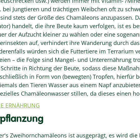
 Heuschrecken usw.) werden immer mit Vitamin- /Mine
.B. bei Jungtieren und trächtigen Weibchen oft zu sch
re sind stets der Größe des Chamäleons anzupassen. 
or) handelt, die ihre Beute kaum verfolgen, ist es be
uer der Aufzucht kleiner zu wählen oder eine sogenan
erinsekten auf, verhindert ihre Wanderung durch das
nderenfalls würden sich die Futtertiere im Terrarium v
eien – die Folge sind Mangel- und Unterernährung 
Schritte in Richtung der Beute, sodass diese Maßnah
sschließlich in Form von (bewegten) Tropfen, hierfür
 niemals den Tieren Wasser aus einem Napf anzubiete
ezielles Chamäleonwasser stillen, da dieses einen ho
IE ERNÄHRUNG
tpflanzung
cher's Zweihornchamäleons ist ausgeprägt, es wird die