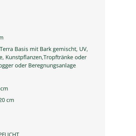
um
erra Basis mit Bark gemischt, UV,
te, Kunstpflanzen,Tropftränke oder
Fogger oder Beregnungsanlage
 cm
120 cm
PFLICHT