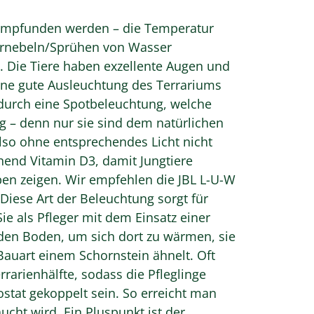
hempfunden werden – die Temperatur
 Vernebeln/Sprühen von Wasser
. Die Tiere haben exzellente Augen und
ine gute Ausleuchtung des Terrariums
t durch eine Spotbeleuchtung, welche
ug – denn nur sie sind dem natürlichen
lso ohne entsprechendes Licht nicht
end Vitamin D3, damit Jungtiere
en zeigen. Wir empfehlen die JBL L-U-W
 Diese Art der Beleuchtung sorgt für
e als Pfleger mit dem Einsatz einer
den Boden, um sich dort zu wärmen, sie
auart einem Schornstein ähnelt. Oft
arienhälfte, sodass die Pfleglinge
tat gekoppelt sein. So erreicht man
cht wird. Ein Pluspunkt ist der