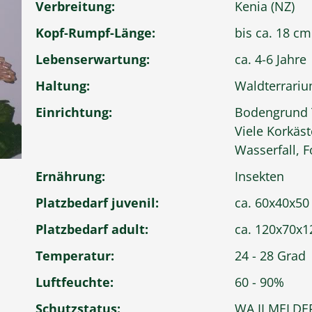
Verbreitung:
Kenia (NZ)
Kopf-Rumpf-Länge:
bis ca. 18 cm
Lebenserwartung:
ca. 4-6 Jahre
Haltung:
Waldterrari
Einrichtung:
Bodengrund T
Viele Korkäs
Wasserfall, 
Ernährung:
Insekten
Platzbedarf juvenil:
ca. 60x40x50
Platzbedarf adult:
ca. 120x70x
Temperatur:
24 - 28 Grad
Luftfeuchte:
60 - 90%
Schutzstatus:
WA II MELDE