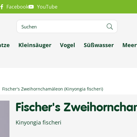
m
Facebook
YouTube
atze
Kleinsäuger
Vogel
Süßwasser
Meer
Fischer's Zweihornchamäleon (Kinyongia fischeri)
Fischer's Zweihornch
Kinyongia fischeri