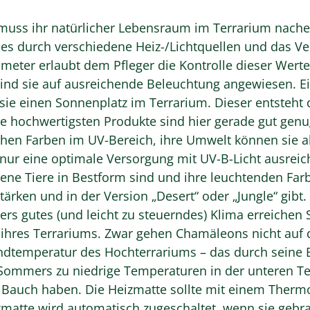
 muss ihr natürlicher Lebensraum im Terrarium nac
d dies durch verschiedene Heiz-/Lichtquellen und das
eter erlaubt dem Pfleger die Kontrolle dieser Werte
sind sie auf ausreichende Beleuchtung angewiesen. E
n sie einen Sonnenplatz im Terrarium. Dieser entsteh
Die hochwertigsten Produkte sind hier gerade gut gen
hen Farben im UV-Bereich, ihre Umwelt können sie a
ur eine optimale Versorgung mit UV-B-Licht ausreich
e Tiere in Bestform sind und ihre leuchtenden Farb
ärken und in der Version „Desert“ oder „Jungle“ gibt.
 gutes (und leicht zu steuerndes) Klima erreichen Si
 ihres Terrariums. Zwar gehen Chamäleons nicht auf 
dtemperatur des Hochterrariums – das durch seine B
Sommers zu niedrige Temperaturen in der unteren Terr
Bauch haben. Die Heizmatte sollte mit einem Thermos
matte wird automatisch zugeschaltet, wenn sie gebrau