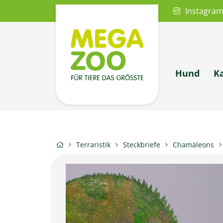
Instagra
Hund
K
Terraristik
Steckbriefe
Chamäleons