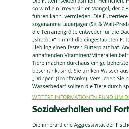
Die Futterinsekten (Grillen, Heimchen,
so wird ein irreversibler Mangel, der z
führen kann, vermieden. Die Futtertie
sogenannte Lauerjäger (Sit & Wait-Predat
die Terrariengröße entweder für die Da
„Shotbox“ nimmt die eingestäubten Futt
Liebling einen festen Futterplatz hat. A
anhaftenden Vitaminen/Mineralien befr
Tiere machen durchaus einige beherzte 
beschränkt sind. Sie trinken Wasser au
„Dripper“ (Tropftränke). Versuchen Sie
Wasserbedarf sollten die Tiere durch sp
WEITERE INFORMATIONEN RUND UM D
Sozialverhalten und For
Die innerartliche Aggressivität der Fis