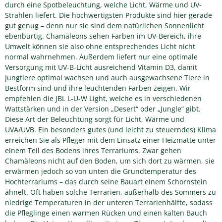
durch eine Spotbeleuchtung, welche Licht, Wärme und UV-
Strahlen liefert. Die hochwertigsten Produkte sind hier gerade
gut genug – denn nur sie sind dem natürlichen Sonnenlicht
ebenbürtig. Chamäleons sehen Farben im UV-Bereich, ihre
Umwelt können sie also ohne entsprechendes Licht nicht
normal wahrnehmen. Außerdem liefert nur eine optimale
Versorgung mit UV-B-Licht ausreichend Vitamin D3, damit
Jungtiere optimal wachsen und auch ausgewachsene Tiere in
Bestform sind und ihre leuchtenden Farben zeigen. Wir
empfehlen die JBL L-U-W Light, welche es in verschiedenen
Wattstärken und in der Version „Desert“ oder „Jungle“ gibt.
Diese Art der Beleuchtung sorgt für Licht, Wärme und
UVA/UVB. Ein besonders gutes (und leicht zu steuerndes) Klima
erreichen Sie als Pfleger mit dem Einsatz einer Heizmatte unter
einem Teil des Bodens ihres Terrariums. Zwar gehen
Chamäleons nicht auf den Boden, um sich dort zu wärmen, sie
erwärmen jedoch so von unten die Grundtemperatur des
Hochterrariums – das durch seine Bauart einem Schornstein
ähnelt. Oft haben solche Terrarien, außerhalb des Sommers zu
niedrige Temperaturen in der unteren Terrarienhälfte, sodass
die Pfleglinge einen warmen Rücken und einen kalten Bauch