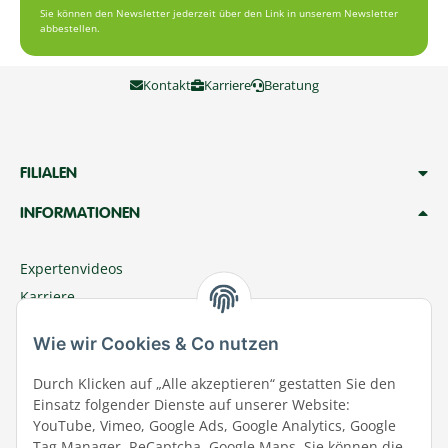
Sie können den Newsletter jederzeit über den Link in unserem Newsletter
abbestellen.
Kontakt
Karriere
Beratung
FILIALEN
INFORMATIONEN
Expertenvideos
Karriere
Megazoo Nord App
Wie wir Cookies & Co nutzen
Zu Megazoo Shop wechseln
Sommeraktion
Durch Klicken auf „Alle akzeptieren“ gestatten Sie den
Einsatz folgender Dienste auf unserer Website:
Terminal
YouTube, Vimeo, Google Ads, Google Analytics, Google
Tierwohl
Tag Manager, ReCaptcha, Google Maps. Sie können die