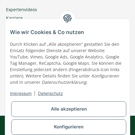
Expertenvideos
Karriere
Megazoo Nord App
Wie wir Cookies & Co nutzen
Zu Megazoo Shop wechseln
Sommeraktion
Durch Klicken auf „Alle akzeptieren“ gestatten Sie den
Einsatz folgender Dienste auf unserer Website:
Terminal
YouTube, Vimeo, Google Ads, Google Analytics, Google
Tierwohl
Tag Manager, ReCaptcha, Google Maps. Sie können die
Datenschutz
Einstellung jederzeit ändern (Fingerabdruck-Icon links
unten). Weitere Details finden Sie unter
Konfigurieren
Wir über uns
und in unserer
Datenschutzerklärung
.
Aktuelles
Impressum
|
Datenschutz
Impressum
Widerrufsrecht
Alle akzeptieren
AGB
Datenschutz
Impressum
Kontakt
Konfigurieren
Barrierefreiheitserklärung