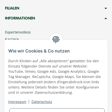
FILIALEN
INFORMATIONEN
Expertenvideos
Karriere
Megazoo Nord App
Wie wir Cookies & Co nutzen
Zu Megazoo Shop wechseln
Sommeraktion
Durch Klicken auf „Alle akzeptieren“ gestatten Sie den
Einsatz folgender Dienste auf unserer Website:
Terminal
YouTube, Vimeo, Google Ads, Google Analytics, Google
Tierwohl
Tag Manager, ReCaptcha, Google Maps. Sie können die
Datenschutz
Einstellung jederzeit ändern (Fingerabdruck-Icon links
unten). Weitere Details finden Sie unter
Konfigurieren
Wir über uns
und in unserer
Datenschutzerklärung
.
Aktuelles
Impressum
|
Datenschutz
Impressum
Widerrufsrecht