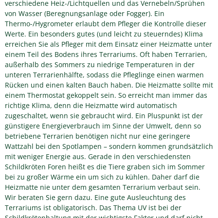
verschiedene Heiz-/Lichtquellen und das Vernebeln/Sprühen
von Wasser (Beregnungsanlage oder Fogger). Ein
Thermo-/Hygrometer erlaubt dem Pfleger die Kontrolle dieser
Werte. Ein besonders gutes (und leicht zu steuerndes) Klima
erreichen Sie als Pfleger mit dem Einsatz einer Heizmatte unter
einem Teil des Bodens ihres Terrariums. Oft haben Terrarien,
außerhalb des Sommers zu niedrige Temperaturen in der
unteren Terrarienhälfte, sodass die Pfleglinge einen warmen
Rücken und einen kalten Bauch haben. Die Heizmatte sollte mit
einem Thermostat gekoppelt sein. So erreicht man immer das
richtige Klima, denn die Heizmatte wird automatisch
zugeschaltet, wenn sie gebraucht wird. Ein Pluspunkt ist der
günstigere Energieverbrauch im Sinne der Umwelt, denn so
betriebene Terrarien benötigen nicht nur eine geringere
Wattzahl bei den Spotlampen – sondern kommen grundsätzlich
mit weniger Energie aus. Gerade in den verschiedensten
Schildkröten Foren heißt es die Tiere graben sich im Sommer
bei zu großer Wärme ein um sich zu kühlen. Daher darf die
Heizmatte nie unter dem gesamten Terrarium verbaut sein.
Wir beraten Sie gern dazu. Eine gute Ausleuchtung des
Terrariums ist obligatorisch. Das Thema UV ist bei der
Schildkrötenhaltung mit der wichtigste Faktor und darf nicht