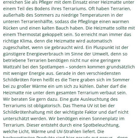
erreichen Sie als Pfleger mit dem Einsatz einer Heizmatte unter
einem Teil des Bodens ihres Terrariums. Oft haben Terrarien,
außerhalb des Sommers zu niedrige Temperaturen in der
unteren Terrarienhälfte, sodass die Pfleglinge einen warmen
Rücken und einen kalten Bauch haben. Die Heizmatte sollte mit
einem Thermostat gekoppelt sein. So erreicht man immer das
richtige Klima, denn die Heizmatte wird automatisch
zugeschaltet, wenn sie gebraucht wird. Ein Pluspunkt ist der
günstigere Energieverbrauch im Sinne der Umwelt, denn so
betriebene Terrarien benötigen nicht nur eine geringere
Wattzahl bei den Spotlampen – sondern kommen grundsätzlich
mit weniger Energie aus. Gerade in den verschiedensten
Schildkröten Foren heißt es die Tiere graben sich im Sommer
bei zu großer Wärme ein um sich zu kühlen. Daher darf die
Heizmatte nie unter dem gesamten Terrarium verbaut sein.
Wir beraten Sie gern dazu. Eine gute Ausleuchtung des
Terrariums ist obligatorisch. Das Thema UV ist bei der
Schildkrötenhaltung mit der wichtigste Faktor und darf nicht
unterschätzt werden. Wir benötigen einen Sonnenplatz im
Terrarium. Dieser entsteht durch eine Spotbeleuchtung,
welche Licht, Wärme und UV-Strahlen liefert. Die
hochwertigsten Produkte sind hier gerade gut genug – denn