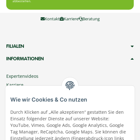
abbestellen.
Kontakt
Karriere
Beratung
FILIALEN
INFORMATIONEN
Expertenvideos
Karriere
Megazoo Nord App
Wie wir Cookies & Co nutzen
Zu Megazoo Shop wechseln
Sommeraktion
Durch Klicken auf „Alle akzeptieren“ gestatten Sie den
Einsatz folgender Dienste auf unserer Website:
Terminal
YouTube, Vimeo, Google Ads, Google Analytics, Google
Tierwohl
Tag Manager, ReCaptcha, Google Maps. Sie können die
Datenschutz
Einstellung jederzeit ändern (Fingerabdruck-Icon links