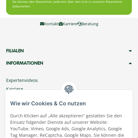
Sie können den Newsletter jederzeit über den Link in unserem Newsletter
abbestellen.
Kontakt
Karriere
Beratung
FILIALEN
INFORMATIONEN
Expertenvideos
Karriere
Megazoo Nord App
Wie wir Cookies & Co nutzen
Zu Megazoo Shop wechseln
Sommeraktion
Durch Klicken auf „Alle akzeptieren“ gestatten Sie den
Einsatz folgender Dienste auf unserer Website:
Terminal
YouTube, Vimeo, Google Ads, Google Analytics, Google
Tierwohl
Tag Manager, ReCaptcha, Google Maps. Sie können die