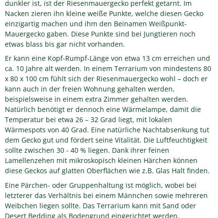
dunkler ist, ist der Riesenmauergecko perfekt getarnt. Im
Nacken zieren ihn kleine weiße Punkte, welche diesen Gecko
einzigartig machen und ihm den Beinamen Weißpunkt-
Mauergecko gaben. Diese Punkte sind bei Jungtieren noch
etwas blass bis gar nicht vorhanden.
Er kann eine Kopf-Rumpf-Länge von etwa 13 cm erreichen und
ca. 10 Jahre alt werden. In einem Terrarium von mindestens 80
x 80 x 100 cm fühlt sich der Riesenmauergecko wohl – doch er
kann auch in der freien Wohnung gehalten werden,
beispielsweise in einem extra Zimmer gehalten werden.
Natürlich benötigt er dennoch eine Wärmelampe, damit die
Temperatur bei etwa 26 – 32 Grad liegt, mit lokalen
Wärmespots von 40 Grad. Eine natürliche Nachtabsenkung tut
dem Gecko gut und fördert seine Vitalität. Die Luftfeuchtigkeit
sollte zwischen 30 - 40 % liegen. Dank ihrer feinen
Lamellenzehen mit mikroskopisch kleinen Härchen können
diese Geckos auf glatten Oberflächen wie z.B. Glas Halt finden.
Eine Pärchen- oder Gruppenhaltung ist möglich, wobei bei
letzterer das Verhältnis bei einem Männchen sowie mehreren
Weibchen liegen sollte. Das Terrarium kann mit Sand oder
Desert Bedding als Bodengrund eingerichtet werden.