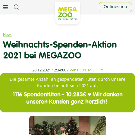
Onlineshop
News
Weihnachts-Spenden-Aktion
2021 bei MEGAZOO
28.12.2021 12:34:00
/
Wir T.U.N. M.E.H.R!
Die gesamte Anzahl an gespendeten Tüten durch unsere
Kunden beläuft sich 2021 auf:
1116 Spendentüten - 10.283€ ♥ Wir danken
unseren Kunden ganz herzlich!