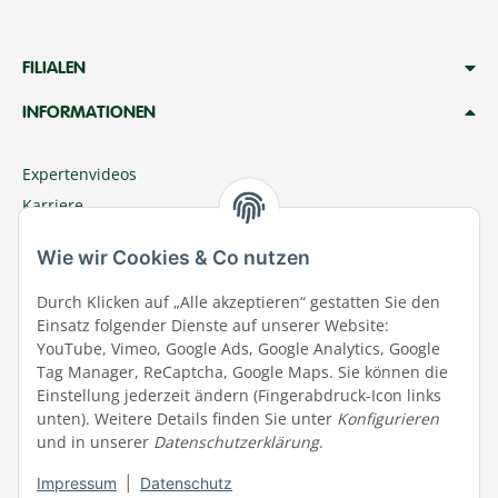
FILIALEN
INFORMATIONEN
Expertenvideos
Karriere
Megazoo Nord App
Wie wir Cookies & Co nutzen
Zu Megazoo Shop wechseln
Sommeraktion
Durch Klicken auf „Alle akzeptieren“ gestatten Sie den
Einsatz folgender Dienste auf unserer Website:
Terminal
YouTube, Vimeo, Google Ads, Google Analytics, Google
Tierwohl
Tag Manager, ReCaptcha, Google Maps. Sie können die
Datenschutz
Einstellung jederzeit ändern (Fingerabdruck-Icon links
unten). Weitere Details finden Sie unter
Konfigurieren
Wir über uns
und in unserer
Datenschutzerklärung
.
Aktuelles
Impressum
|
Datenschutz
Impressum