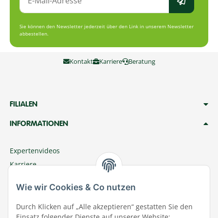
Sie können den Newsletter jederzeit über den Link in unserem Newsletter
abbestellen.
Kontakt
Karriere
Beratung
FILIALEN
INFORMATIONEN
Expertenvideos
Karriere
Megazoo Nord App
Wie wir Cookies & Co nutzen
Zu Megazoo Shop wechseln
Sommeraktion
Durch Klicken auf „Alle akzeptieren“ gestatten Sie den
Einsatz folgender Dienste auf unserer Website: