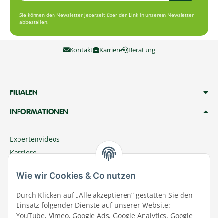
Sie können den Newsletter jederzeit über den Link in unserem Newsletter
abbestellen.
Kontakt
Karriere
Beratung
FILIALEN
INFORMATIONEN
Expertenvideos
Karriere
Megazoo Nord App
Wie wir Cookies & Co nutzen
Zu Megazoo Shop wechseln
Sommeraktion
Durch Klicken auf „Alle akzeptieren“ gestatten Sie den
Einsatz folgender Dienste auf unserer Website:
Terminal
YouTube, Vimeo, Google Ads, Google Analytics, Google