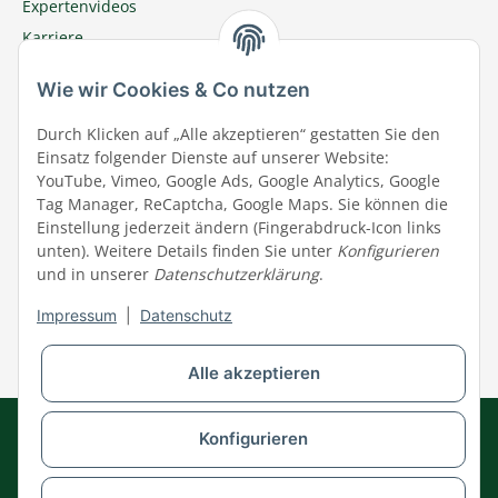
Expertenvideos
Karriere
Megazoo Nord App
Wie wir Cookies & Co nutzen
Zu Megazoo Shop wechseln
Sommeraktion
Durch Klicken auf „Alle akzeptieren“ gestatten Sie den
Einsatz folgender Dienste auf unserer Website:
Terminal
YouTube, Vimeo, Google Ads, Google Analytics, Google
Tierwohl
Tag Manager, ReCaptcha, Google Maps. Sie können die
Datenschutz
Einstellung jederzeit ändern (Fingerabdruck-Icon links
unten). Weitere Details finden Sie unter
Konfigurieren
Wir über uns
und in unserer
Datenschutzerklärung
.
Aktuelles
Impressum
|
Datenschutz
Impressum
Widerrufsrecht
Alle akzeptieren
AGB
Datenschutz
Impressum
Kontakt
Konfigurieren
Barrierefreiheitserklärung
© MEGAZOO Alpha GmbH