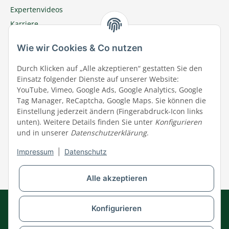
Expertenvideos
Karriere
Megazoo Nord App
Wie wir Cookies & Co nutzen
Zu Megazoo Shop wechseln
Sommeraktion
Durch Klicken auf „Alle akzeptieren“ gestatten Sie den
Einsatz folgender Dienste auf unserer Website:
Terminal
YouTube, Vimeo, Google Ads, Google Analytics, Google
Tierwohl
Tag Manager, ReCaptcha, Google Maps. Sie können die
Datenschutz
Einstellung jederzeit ändern (Fingerabdruck-Icon links
unten). Weitere Details finden Sie unter
Konfigurieren
Wir über uns
und in unserer
Datenschutzerklärung
.
Aktuelles
Impressum
|
Datenschutz
Impressum
Widerrufsrecht
Alle akzeptieren
AGB
Datenschutz
Impressum
Kontakt
Konfigurieren
Barrierefreiheitserklärung