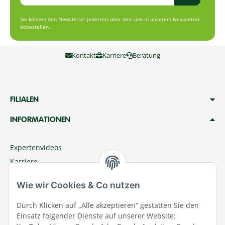
Sie können den Newsletter jederzeit über den Link in unserem Newsletter
abbestellen.
Kontakt
Karriere
Beratung
FILIALEN
INFORMATIONEN
Expertenvideos
Karriere
Megazoo Nord App
Wie wir Cookies & Co nutzen
Zu Megazoo Shop wechseln
Sommeraktion
Durch Klicken auf „Alle akzeptieren“ gestatten Sie den
Einsatz folgender Dienste auf unserer Website:
Terminal